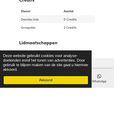
Deze website gebruikt cookies voor analyse-
doeleinden en/of het tonen van advertenties. Door
gebruik te blijven maken van de site gaat u hiermee
akkoord.
F
I
Y
T
W
Akkoord
E-mailadres
Telefoonnummer
Kaart
WhatsApp
a
n
o
i
h
c
s
u
k
a
e
t
T
T
t
Dansstudio Rick Schmitz
b
a
u
o
s
Tel/whatsapp: 06-23958541
o
g
b
k
A
Mail:
info@rickschmitz.nl
o
r
e
p