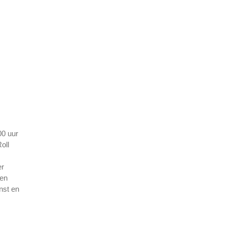
00 uur
oll
er
 en
nst en