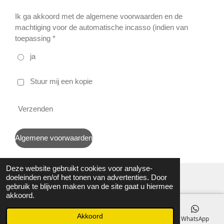
Ik ga akkoord met de algemene voorwaarden en de
machtiging voor de automatische incasso (indien van
toepassing *
ja
Stuur mij een kopie
Verzenden
Algemene voorwaarden
Deze website gebruikt cookies voor analyse-
doeleinden en/of het tonen van advertenties. Door
gebruik te blijven maken van de site gaat u hiermee
akkoord.
F
I
Y
T
W
a
n
o
i
h
Akkoord
E-mailadres
Telefoonnummer
Kaart
WhatsApp